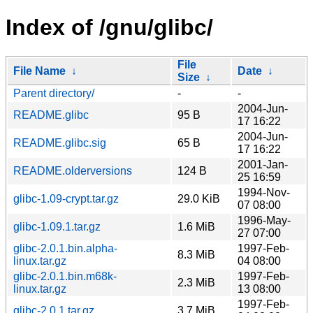
Index of /gnu/glibc/
File
File Name
↓
Date
↓
Size
↓
Parent directory/
-
-
2004-Jun-
README.glibc
95 B
17 16:22
2004-Jun-
README.glibc.sig
65 B
17 16:22
2001-Jan-
README.olderversions
124 B
25 16:59
1994-Nov-
glibc-1.09-crypt.tar.gz
29.0 KiB
07 08:00
1996-May-
glibc-1.09.1.tar.gz
1.6 MiB
27 07:00
glibc-2.0.1.bin.alpha-
1997-Feb-
8.3 MiB
linux.tar.gz
04 08:00
glibc-2.0.1.bin.m68k-
1997-Feb-
2.3 MiB
linux.tar.gz
13 08:00
1997-Feb-
glibc-2.0.1.tar.gz
3.7 MiB