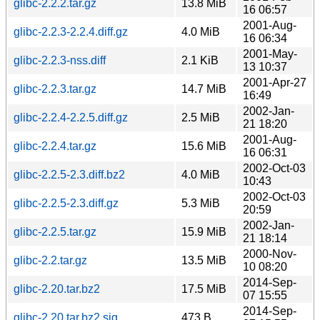
glibc-2.2.2.tar.gz
13.8 MiB
16 06:57
2001-Aug-
glibc-2.2.3-2.2.4.diff.gz
4.0 MiB
16 06:34
2001-May-
glibc-2.2.3-nss.diff
2.1 KiB
13 10:37
2001-Apr-27
glibc-2.2.3.tar.gz
14.7 MiB
16:49
2002-Jan-
glibc-2.2.4-2.2.5.diff.gz
2.5 MiB
21 18:20
2001-Aug-
glibc-2.2.4.tar.gz
15.6 MiB
16 06:31
2002-Oct-03
glibc-2.2.5-2.3.diff.bz2
4.0 MiB
10:43
2002-Oct-03
glibc-2.2.5-2.3.diff.gz
5.3 MiB
20:59
2002-Jan-
glibc-2.2.5.tar.gz
15.9 MiB
21 18:14
2000-Nov-
glibc-2.2.tar.gz
13.5 MiB
10 08:20
2014-Sep-
glibc-2.20.tar.bz2
17.5 MiB
07 15:55
2014-Sep-
glibc-2.20.tar.bz2.sig
473 B