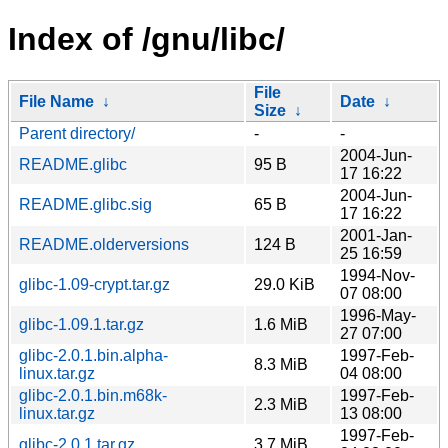
Index of /gnu/libc/
File
File Name
↓
Date
↓
Size
↓
Parent directory/
-
-
2004-Jun-
README.glibc
95 B
17 16:22
2004-Jun-
README.glibc.sig
65 B
17 16:22
2001-Jan-
README.olderversions
124 B
25 16:59
1994-Nov-
glibc-1.09-crypt.tar.gz
29.0 KiB
07 08:00
1996-May-
glibc-1.09.1.tar.gz
1.6 MiB
27 07:00
glibc-2.0.1.bin.alpha-
1997-Feb-
8.3 MiB
linux.tar.gz
04 08:00
glibc-2.0.1.bin.m68k-
1997-Feb-
2.3 MiB
linux.tar.gz
13 08:00
1997-Feb-
glibc-2.0.1.tar.gz
3.7 MiB