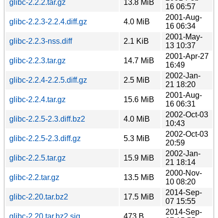
glibc-2.2.2.tar.gz
13.8 MiB
16 06:57
2001-Aug-
glibc-2.2.3-2.2.4.diff.gz
4.0 MiB
16 06:34
2001-May-
glibc-2.2.3-nss.diff
2.1 KiB
13 10:37
2001-Apr-27
glibc-2.2.3.tar.gz
14.7 MiB
16:49
2002-Jan-
glibc-2.2.4-2.2.5.diff.gz
2.5 MiB
21 18:20
2001-Aug-
glibc-2.2.4.tar.gz
15.6 MiB
16 06:31
2002-Oct-03
glibc-2.2.5-2.3.diff.bz2
4.0 MiB
10:43
2002-Oct-03
glibc-2.2.5-2.3.diff.gz
5.3 MiB
20:59
2002-Jan-
glibc-2.2.5.tar.gz
15.9 MiB
21 18:14
2000-Nov-
glibc-2.2.tar.gz
13.5 MiB
10 08:20
2014-Sep-
glibc-2.20.tar.bz2
17.5 MiB
07 15:55
2014-Sep-
glibc-2.20.tar.bz2.sig
473 B