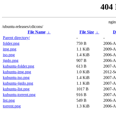
404
ngin
/ubuntu-releases/cdicons/
File Name
↓
File Size
↓
D
Parent directory/
-
-
folder.png
759 B
2006-A
img.png
1.1 KiB
2009-A
iso.png
1.4 KiB
2006-A
jigdo.png
907 B
2006-A
kubuntu-folder.png
613 B
2007-A
kubuntu-img.png
1.0 KiB
2012-S
kubuntu-iso.png
1.4 KiB
2007-A
kubuntu-jigdo.png
1.1 KiB
2007-A
kubuntu-list.png
1017 B
2007-A
kubuntu-torrent.png
916 B
2007-A
list.png
549 B
2006-A
torrent.png
1.3 KiB
2006-A